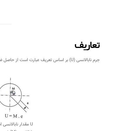
تعاریف
جرم نابالانسی (U) بر اساس تعریف عبارت است از حاصل ضرب جرم (M یا m) در خارج از مرکزی (e یا r)
U مقدار نابالانسی 
تحلیل صدا و آلتراس