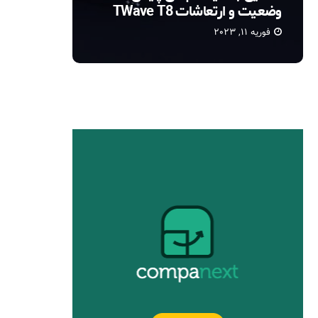
تی ویو (TWave)
(Thermography) چیست؟
فوریه 10, 2023
می 7, 2021