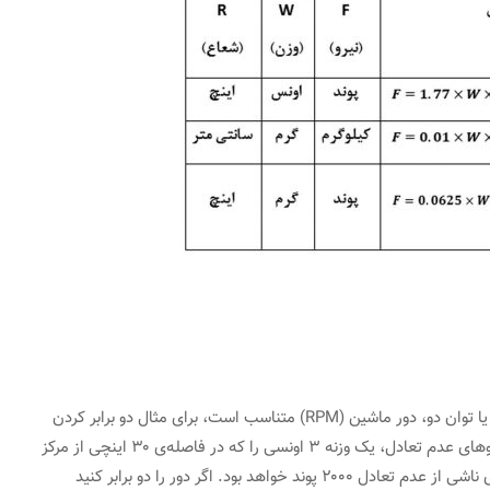
بسیار مهم است که توجه کنید که نیروی عدم تعادل با مربع یا توان دو، دور ماشین (RPM) متناسب است، برای مثال دو برابر کردن
دور سبب چهار برابر شدن نیرو می‌شود. برای درک درست نیروهای عدم تعادل، یک وزنه ۳ اونسی را که در فاصله‌ی ۳۰ اینچی از مرکز
یک روتور با دور 3600 RPM قرار دارد را در نظر بگیرید. نیروی ناشی از عدم تعادل ۲۰۰۰ پوند خواهد بود. اگر دور را دو برابر کنید