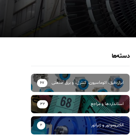
دسته‌ها
ابزاردقیق، اتوماسیون، کنترل، و برق صنعتی
67
استانداردها و مراجع
32
الکتروموتور و ژنراتور
2