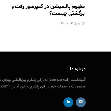
مفهوم پالسیشن در کمپرسور رفت و
برگشتی چیست؟
آوریل 12, 2020
درباره ما
کُمپانکست (companext) به‌تازگی پلتفرم
محصولات و خدمات خود در این پلتفرم به این آدرس (companext.com) مراجعه نمایید. ارتباط با کمپانکست از طریق شناسه تلگرام designfuture@ ایمیل: info [at] companext.com