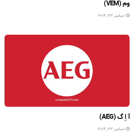
وم (VEM)
دسامبر 23, 2019
آ اِ گ (AEG)
دسامبر 23, 2019