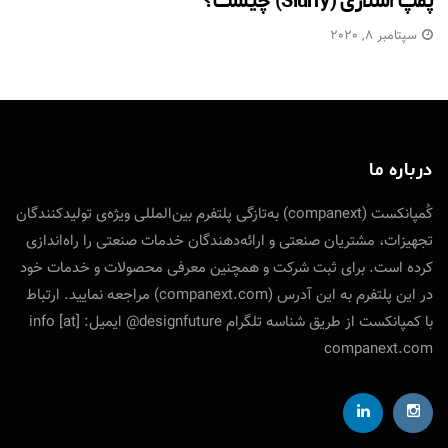
پمپ اسلاری (Slurry) چیست؟
سپتامبر 8, 2020
درباره ما
کُمپانکست (companext) به‌تازگی پلتفرم بین‌المللی ویژه‌ی تولید‌کنندگان
تجهیزات، مشتریان صنعتی و ارائه‌دهندگان خدمات صنعتی را راه‌اندازی
کرده است. برای ثبت شرکت و همچنین معرفی محصولات و خدمات خود
در این پلتفرم به این آدرس (companext.com) مراجعه نمایید. ارتباط
با کمپانکست از طریق شناسه تلگرام designfuture@ ایمیل: info [at]
companext.com