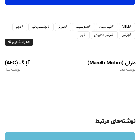
VEM
اتوماسیون
الکتروموتور
اینورتر
ترانسفورماتور
درایو
ژنراتور
موتور الکتریکی
وم
اشتراک‌گذاری
مارلی (Marelli Motori)
آ اِ گ (AEG)
نوشته بعد
نوشته قبل
نوشته‌های مرتبط