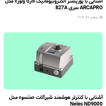
آشنایی با پوزیشنر الکترونیوماتیک «آرکا ولوز» مدل
ARCAPRO سری 827A
دسامبر 28, 2019
آشنایی با کنترلر هوشمند شیرآلات «متسو» مدل
Neles ND9000