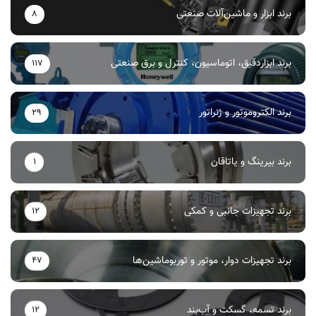
برند ابزار و ماشین‌آلات صنعتی
8
برند ابزاردقیق، اتوماسیون، کنترل و برق صنعتی
117
برند الکتروموتور و ژنراتور
29
برند بیرینگ و یاتاقان
1
برند تجهیزات جانبی و کمکی
12
برند تجهیزات دوار، موتور و توربوماشین‌ها
47
برند تسمه، گسکت و آب‌بند
12