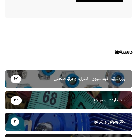
دسته‌ها
ابزاردقیق، اتوماسیون، کنترل، و برق صنعتی
67
استانداردها و مراجع
32
الکتروموتور و ژنراتور
2