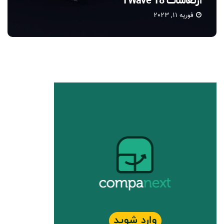
تی ویو (TWave)
فوریه 10, 2023