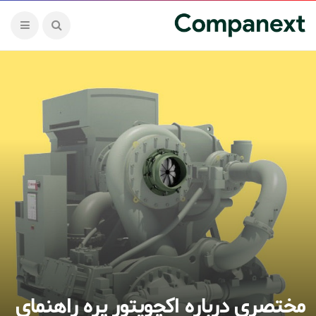
مختصری درباره اکچویتور پره راهنمای