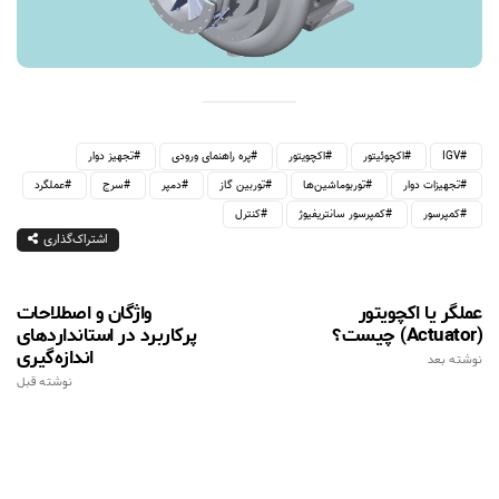
IGV
اکچوئیتور
اکچویتور
پره راهنمای ورودی
تجهیز دوار
تجهیزات دوار
توربوماشین‌ها
توربین گاز
دمپر
سرج
عملگرد
کمپرسور
کمپرسور سانتریفیوژ
کنترل
اشتراک‌گذاری
عملگر یا اکچویتور
واژگان و اصطلاحات
(Actuator) چیست؟
پرکاربرد در استانداردهای
اندازه‌گیری
نوشته بعد
نوشته قبل