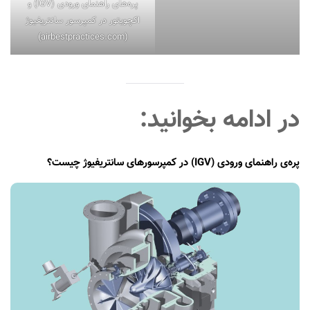
پره‌های راهنمای ورودی (IGV) و
اکچویتور در کمپرسور سانتریفیوژ
(airbestpractices.com)
در ادامه بخوانید:
پره‌‌ی راهنمای ورودی (IGV) در کمپرسورهای سانتریفیوژ چیست؟