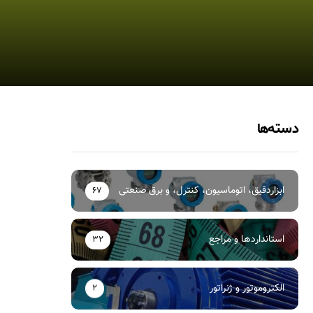
دسته‌ها
ابزاردقیق، اتوماسیون، کنترل، و برق صنعتی
67
استانداردها و مراجع
32
الکتروموتور و ژنراتور
2