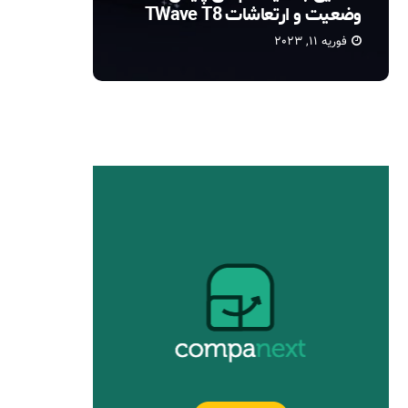
تی ویو (TWave)
(Thermography) چیست؟
فوریه 10, 2023
می 7, 2021