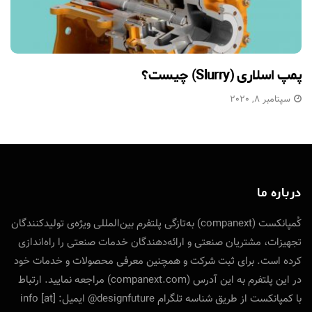
پمپ اسلاری (Slurry) چیست؟
سپتامبر 8, 2020
درباره ما
کُمپانکست (companext) به‌تازگی پلتفرم بین‌المللی ویژه‌ی تولید‌کنندگان
تجهیزات، مشتریان صنعتی و ارائه‌دهندگان خدمات صنعتی را راه‌اندازی
کرده است. برای ثبت شرکت و همچنین معرفی محصولات و خدمات خود
در این پلتفرم به این آدرس (companext.com) مراجعه نمایید. ارتباط
با کمپانکست از طریق شناسه تلگرام designfuture@ ایمیل: info [at]