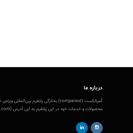
درباره ما
کُمپانکست (companext) به‌تازگی پلتفرم
محصولات و خدمات خود در این پلتفرم به این آدرس (companext.com) مراجعه نمایید. ارتباط با کمپانکست از طریق شناسه تلگرام designfuture@ ایمیل: info [at] companext.com