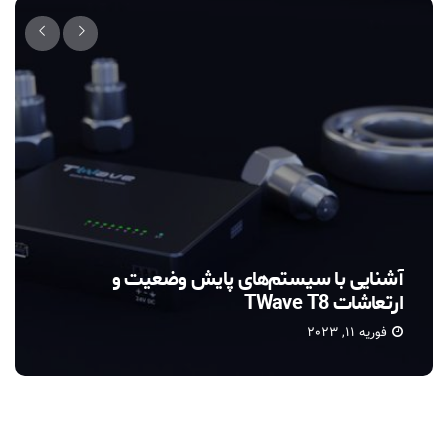
تی ویو (TWave)
فوریه 10, 2023