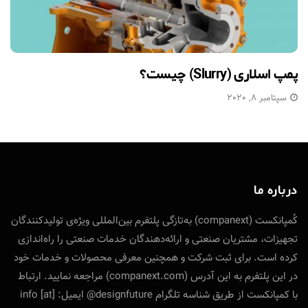
پمپ اسلاری (Slurry) چیست؟
سپتامبر 8, 2020
درباره ما
کُمپانکست (companext) به‌تازگی پلتفرم بین‌المللی ویژه‌ی تولید‌کنندگان
تجهیزات، مشتریان صنعتی و ارائه‌دهندگان خدمات صنعتی را راه‌اندازی
کرده است. برای ثبت شرکت و همچنین معرفی محصولات و خدمات خود
در این پلتفرم به این آدرس (companext.com) مراجعه نمایید. ارتباط
با کمپانکست از طریق شناسه تلگرام designfuture@ ایمیل: info [at]