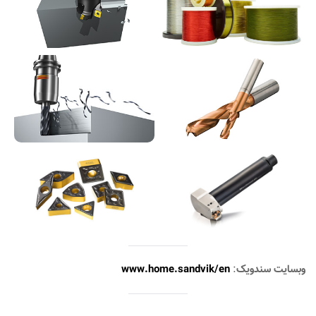
وبسایت سندویک
:
www.home.sandvik/en