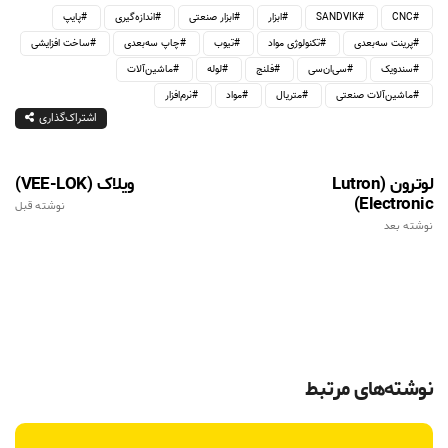
CNC
SANDVIK
ابزار
ابزار صنعتی
اندازه‌گیری
پایپ
پرینت سه‌بعدی
تکنولوژی مواد
تیوب
چاپ سه‌بعدی
ساخت افزایشی
سندویک
سی‌ان‌سی
فلنج
لوله
ماشین‌آلات
ماشین‌آلات صنعتی
متریال
مواد
نرم‌افزار
اشتراک‌گذاری
لوترون (Lutron
ویلاک (VEE-LOK)
Electronic)
نوشته قبل
نوشته بعد
نوشته‌های مرتبط