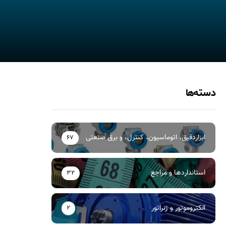
دسته‌ها
ابزاردقیق، اتوماسیون، کنترل، و برق صنعتی
67
استانداردها و مراجع
32
الکتروموتور و ژنراتور
2