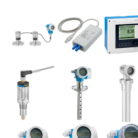
در پایش وضعیت
وضعیت و ارتعاشات TWave T8
فوریه 11, 2023