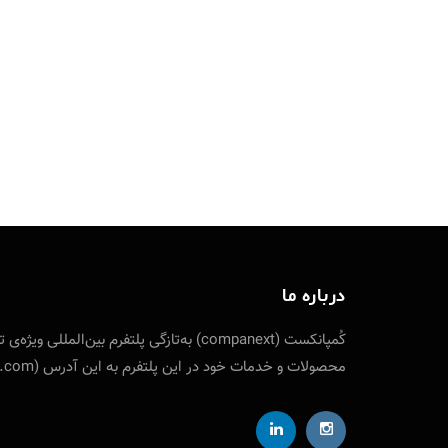
درباره ما
کُمپانکست (companext) به‌تازگی پلتفرم
محصولات و خدمات خود در این پلتفرم به این آدرس (companext.com) مراجعه نمایید. ارتباط با کمپانکست از طریق شناسه تلگرام designfuture@ ایمیل: info [at] companext.com