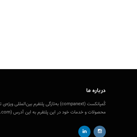
درباره ما
کُمپانکست (companext) به‌تازگی پلتفرم
محصولات و خدمات خود در این پلتفرم به این آدرس (companext.com) مراجعه نمایید. ارتباط با کمپانکست از طریق شناسه تلگرام designfuture@ ایمیل: info [at] companext.com