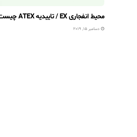
محیط انفجاری EX / تاییدیه ATEX چیست؟
دسامبر 15, 2019