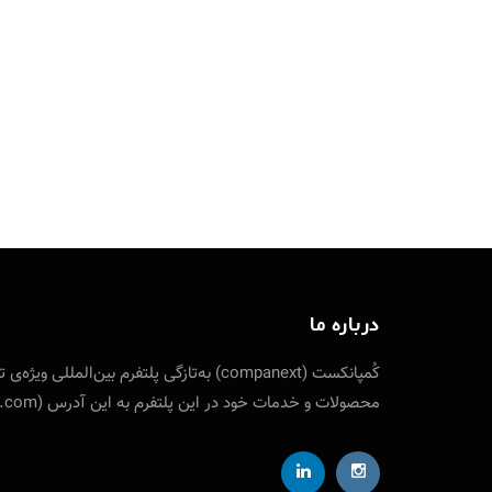
درباره ما
کُمپانکست (companext) به‌تازگی پلتفرم
محصولات و خدمات خود در این پلتفرم به این آدرس (companext.com) مراجعه نمایید. ارتباط با کمپانکست از طریق شناسه تلگرام designfuture@ ایمیل: info [at] companext.com