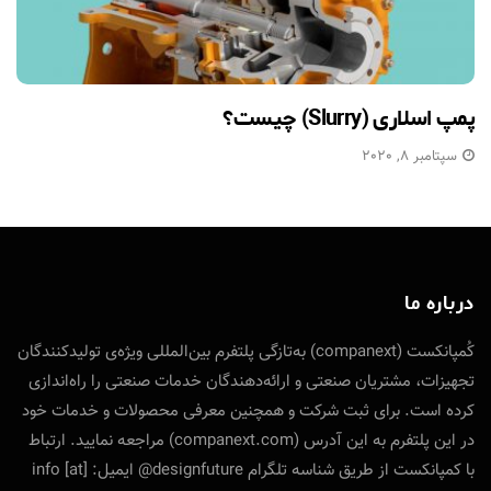
پمپ اسلاری (Slurry) چیست؟
سپتامبر 8, 2020
درباره ما
کُمپانکست (companext) به‌تازگی پلتفرم بین‌المللی ویژه‌ی تولید‌کنندگان
تجهیزات، مشتریان صنعتی و ارائه‌دهندگان خدمات صنعتی را راه‌اندازی
کرده است. برای ثبت شرکت و همچنین معرفی محصولات و خدمات خود
در این پلتفرم به این آدرس (companext.com) مراجعه نمایید. ارتباط
با کمپانکست از طریق شناسه تلگرام designfuture@ ایمیل: info [at]