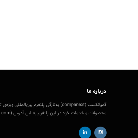
درباره ما
کُمپانکست (companext) به‌تازگی پلتفرم
محصولات و خدمات خود در این پلتفرم به این آدرس (companext.com) مراجعه نمایید. ارتباط با کمپانکست از طریق شناسه تلگرام designfuture@ ایمیل: info [at] companext.com