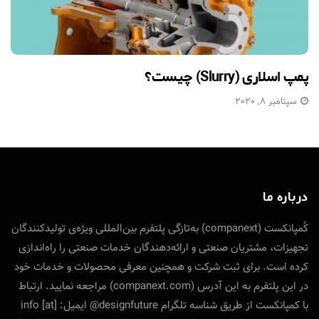
پمپ اسلاری (Slurry) چیست؟
سپتامبر 8, 2020
درباره ما
کُمپانکست (companext) به‌تازگی پلتفرم بین‌المللی ویژه‌ی تولید‌کنندگان
تجهیزات، مشتریان صنعتی و ارائه‌دهندگان خدمات صنعتی را راه‌اندازی
کرده است. برای ثبت شرکت و همچنین معرفی محصولات و خدمات خود
در این پلتفرم به این آدرس (companext.com) مراجعه نمایید. ارتباط
با کمپانکست از طریق شناسه تلگرام designfuture@ ایمیل: info [at]