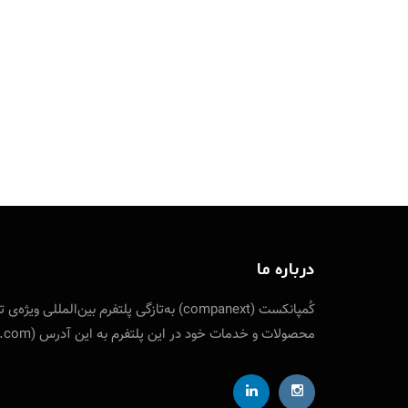
درباره ما
کُمپانکست (companext) به‌تازگی پلتفرم
محصولات و خدمات خود در این پلتفرم به این آدرس (companext.com) مراجعه نمایید. ارتباط با کمپانکست از طریق شناسه تلگرام designfuture@ ایمیل: info [at] companext.com