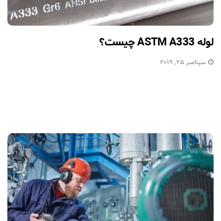
لوله ASTM A333 چیست؟
سپتامبر 25, 2019