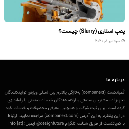
پمپ اسلاری (Slurry) چیست؟
سپتامبر 8, 2020
درباره ما
کُمپانکست (companext) به‌تازگی پلتفرم بین‌المللی ویژه‌ی تولید‌کنندگان
تجهیزات، مشتریان صنعتی و ارائه‌دهندگان خدمات صنعتی را راه‌اندازی
کرده است. برای ثبت شرکت و همچنین معرفی محصولات و خدمات خود
در این پلتفرم به این آدرس (companext.com) مراجعه نمایید. ارتباط
با کمپانکست از طریق شناسه تلگرام designfuture@ ایمیل: info [at]