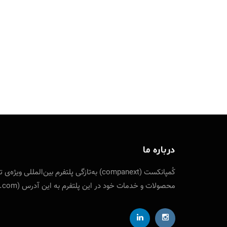
درباره ما
کُمپانکست (companext) به‌تازگی پلتفرم
محصولات و خدمات خود در این پلتفرم به این آدرس (companext.com) مراجعه نمایید. ارتباط با کمپانکست از طریق شناسه تلگرام designfuture@ ایمیل: info [at] companext.com