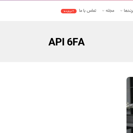
رندها
مجله
تماس با ما
+ درباره ما
API 6FA