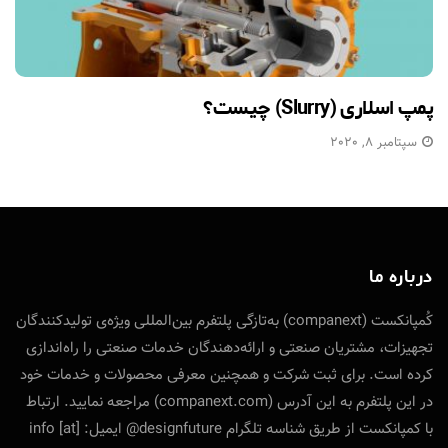
پمپ اسلاری (Slurry) چیست؟
سپتامبر 8, 2020
درباره ما
کُمپانکست (companext) به‌تازگی پلتفرم بین‌المللی ویژه‌ی تولید‌کنندگان
تجهیزات، مشتریان صنعتی و ارائه‌دهندگان خدمات صنعتی را راه‌اندازی
کرده است. برای ثبت شرکت و همچنین معرفی محصولات و خدمات خود
در این پلتفرم به این آدرس (companext.com) مراجعه نمایید. ارتباط
با کمپانکست از طریق شناسه تلگرام designfuture@ ایمیل: info [at]