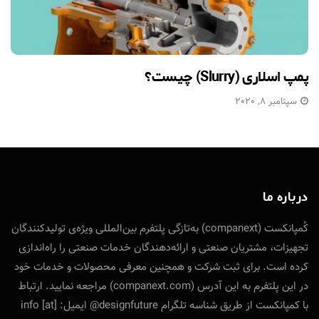
پمپ اسلاری (Slurry) چیست؟
سپتامبر 8, 2020
درباره ما
کُمپانکست (companext) به‌تازگی پلتفرم بین‌المللی ویژه‌ی تولید‌کنندگان
تجهیزات، مشتریان صنعتی و ارائه‌دهندگان خدمات صنعتی را راه‌اندازی
کرده است. برای ثبت شرکت و همچنین معرفی محصولات و خدمات خود
در این پلتفرم به این آدرس (companext.com) مراجعه نمایید. ارتباط
با کمپانکست از طریق شناسه تلگرام designfuture@ ایمیل: info [at]