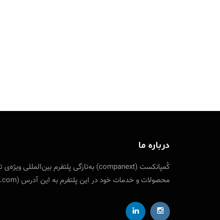
درباره ما
کُمپانکست (companext) به‌تازگی پلتفرم
محصولات و خدمات خود در این پلتفرم به این آدرس (companext.com) مراجعه نمایید. ارتباط با کمپانکست از طریق شناسه تلگرام designfuture@ ایمیل: info [at] companext.com