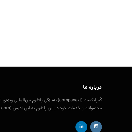
درباره ما
کُمپانکست (companext) به‌تازگی پلتفرم
محصولات و خدمات خود در این پلتفرم به این آدرس (companext.com) مراجعه نمایید. ارتباط با کمپانکست از طریق شناسه تلگرام designfuture@ ایمیل: info [at] companext.com