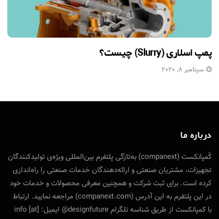
پمپ اسلاری (Slurry) چیست؟
سپتامبر 8, 2020
درباره ما
کُمپانکست (companext) به‌تازگی پلتفرم بین‌المللی ویژه‌ی تولید‌کنندگان
تجهیزات، مشتریان صنعتی و ارائه‌دهندگان خدمات صنعتی را راه‌اندازی
کرده است. برای ثبت شرکت و همچنین معرفی محصولات و خدمات خود
در این پلتفرم به این آدرس (companext.com) مراجعه نمایید. ارتباط
با کمپانکست از طریق شناسه تلگرام designfuture@ ایمیل: info [at]