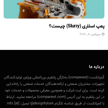
پمپ اسلاری (Slurry) چیست؟
سپتامبر 8, 2020
درباره ما
کُمپانکست (companext) به‌تازگی پلتفرم بین‌المللی ویژه‌ی تولید‌کنندگان
تجهیزات، مشتریان صنعتی و ارائه‌دهندگان خدمات صنعتی را راه‌اندازی
کرده است. برای ثبت شرکت و همچنین معرفی محصولات و خدمات خود
در این پلتفرم به این آدرس (companext.com) مراجعه نمایید. ارتباط
با کمپانکست از طریق شناسه تلگرام designfuture@ ایمیل: info [at]