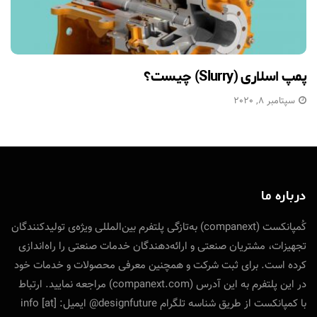
پمپ اسلاری (Slurry) چیست؟
سپتامبر 8, 2020
درباره ما
کُمپانکست (companext) به‌تازگی پلتفرم بین‌المللی ویژه‌ی تولید‌کنندگان
تجهیزات، مشتریان صنعتی و ارائه‌دهندگان خدمات صنعتی را راه‌اندازی
کرده است. برای ثبت شرکت و همچنین معرفی محصولات و خدمات خود
در این پلتفرم به این آدرس (companext.com) مراجعه نمایید. ارتباط
با کمپانکست از طریق شناسه تلگرام designfuture@ ایمیل: info [at]