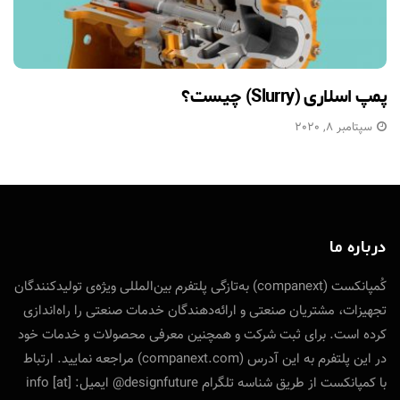
پمپ اسلاری (Slurry) چیست؟
سپتامبر 8, 2020
درباره ما
کُمپانکست (companext) به‌تازگی پلتفرم بین‌المللی ویژه‌ی تولید‌کنندگان
تجهیزات، مشتریان صنعتی و ارائه‌دهندگان خدمات صنعتی را راه‌اندازی
کرده است. برای ثبت شرکت و همچنین معرفی محصولات و خدمات خود
در این پلتفرم به این آدرس (companext.com) مراجعه نمایید. ارتباط
با کمپانکست از طریق شناسه تلگرام designfuture@ ایمیل: info [at]