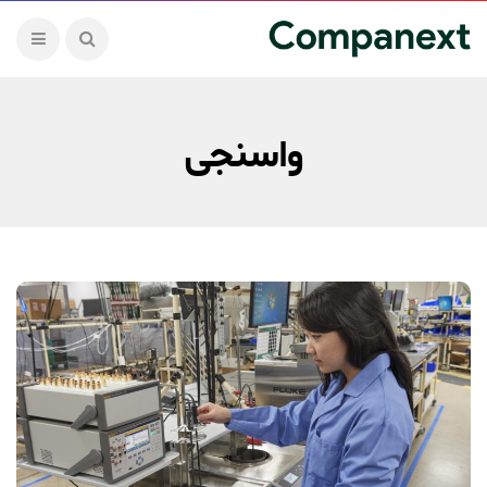
واسنجی