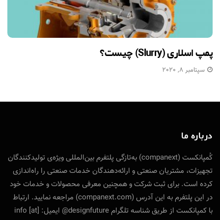
پمپ اسلاری (Slurry) چیست؟
سپتامبر 8, 2020
درباره ما
کُمپانکست (companext) به‌تازگی پلتفرم بین‌المللی ویژه‌ی تولید‌کنندگان
تجهیزات، مشتریان صنعتی و ارائه‌دهندگان خدمات صنعتی را راه‌اندازی
کرده است. برای ثبت شرکت و همچنین معرفی محصولات و خدمات خود
در این پلتفرم به این آدرس (companext.com) مراجعه نمایید. ارتباط
با کمپانکست از طریق شناسه تلگرام designfuture@ ایمیل: info [at]