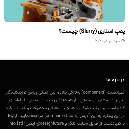
پمپ اسلاری (Slurry) چیست؟
سپتامبر 8, 2020
درباره ما
کُمپانکست (companext) به‌تازگی پلتفرم بین‌المللی ویژه‌ی تولید‌کنندگان
تجهیزات، مشتریان صنعتی و ارائه‌دهندگان خدمات صنعتی را راه‌اندازی
کرده است. برای ثبت شرکت و همچنین معرفی محصولات و خدمات خود
در این پلتفرم به این آدرس (companext.com) مراجعه نمایید. ارتباط
با کمپانکست از طریق شناسه تلگرام designfuture@ ایمیل: info [at]