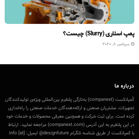
پمپ اسلاری (Slurry) چیست؟
سپتامبر 8, 2020
درباره ما
کُمپانکست (companext) به‌تازگی پلتفرم بین‌المللی ویژه‌ی تولید‌کنندگان
تجهیزات، مشتریان صنعتی و ارائه‌دهندگان خدمات صنعتی را راه‌اندازی
کرده است. برای ثبت شرکت و همچنین معرفی محصولات و خدمات خود
در این پلتفرم به این آدرس (companext.com) مراجعه نمایید. ارتباط
با کمپانکست از طریق شناسه تلگرام designfuture@ ایمیل: info [at]