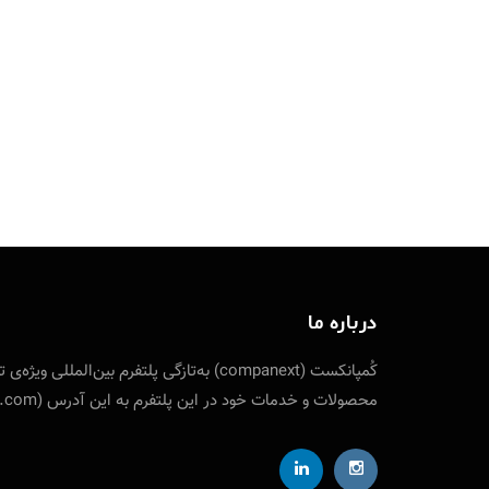
درباره ما
کُمپانکست (companext) به‌تازگی پلتفرم
محصولات و خدمات خود در این پلتفرم به این آدرس (companext.com) مراجعه نمایید. ارتباط با کمپانکست از طریق شناسه تلگرام designfuture@ ایمیل: info [at] companext.com