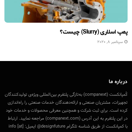
پمپ اسلاری (Slurry) چیست؟
سپتامبر 8, 2020
درباره ما
کُمپانکست (companext) به‌تازگی پلتفرم بین‌المللی ویژه‌ی تولید‌کنندگان
تجهیزات، مشتریان صنعتی و ارائه‌دهندگان خدمات صنعتی را راه‌اندازی
کرده است. برای ثبت شرکت و همچنین معرفی محصولات و خدمات خود
در این پلتفرم به این آدرس (companext.com) مراجعه نمایید. ارتباط
با کمپانکست از طریق شناسه تلگرام designfuture@ ایمیل: info [at]