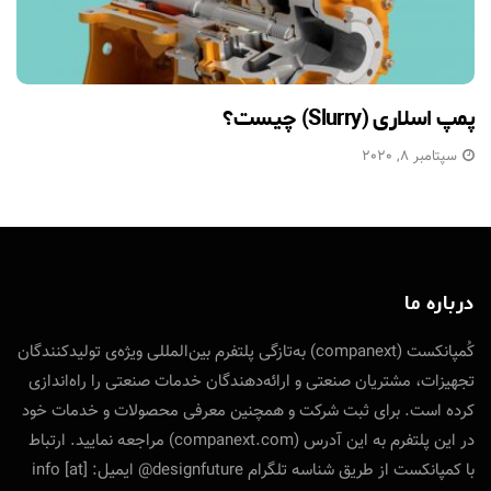
پمپ اسلاری (Slurry) چیست؟
سپتامبر 8, 2020
درباره ما
کُمپانکست (companext) به‌تازگی پلتفرم بین‌المللی ویژه‌ی تولید‌کنندگان
تجهیزات، مشتریان صنعتی و ارائه‌دهندگان خدمات صنعتی را راه‌اندازی
کرده است. برای ثبت شرکت و همچنین معرفی محصولات و خدمات خود
در این پلتفرم به این آدرس (companext.com) مراجعه نمایید. ارتباط
با کمپانکست از طریق شناسه تلگرام designfuture@ ایمیل: info [at]