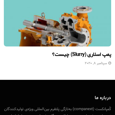
پمپ اسلاری (Slurry) چیست؟
سپتامبر 8, 2020
درباره ما
کُمپانکست (companext) به‌تازگی پلتفرم بین‌المللی ویژه‌ی تولید‌کنندگان