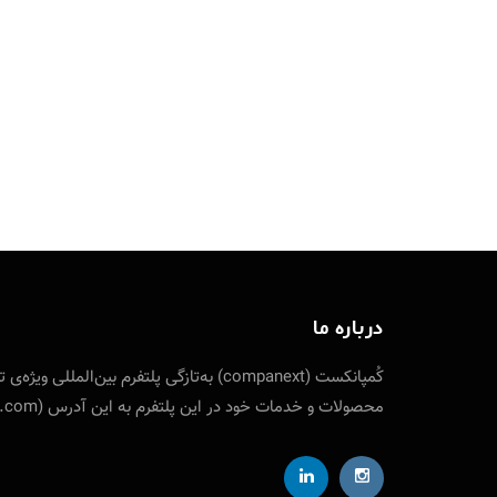
درباره ما
کُمپانکست (companext) به‌تازگی پلتفرم
محصولات و خدمات خود در این پلتفرم به این آدرس (companext.com) مراجعه نمایید. ارتباط با کمپانکست از طریق شناسه تلگرام designfuture@ ایمیل: info [at] companext.com