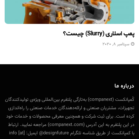
پمپ اسلاری (Slurry) چیست؟
سپتامبر 8, 2020
درباره ما
کُمپانکست (companext) به‌تازگی پلتفرم بین‌المللی ویژه‌ی تولید‌کنندگان
تجهیزات، مشتریان صنعتی و ارائه‌دهندگان خدمات صنعتی را راه‌اندازی
کرده است. برای ثبت شرکت و همچنین معرفی محصولات و خدمات خود
در این پلتفرم به این آدرس (companext.com) مراجعه نمایید. ارتباط
با کمپانکست از طریق شناسه تلگرام designfuture@ ایمیل: info [at]