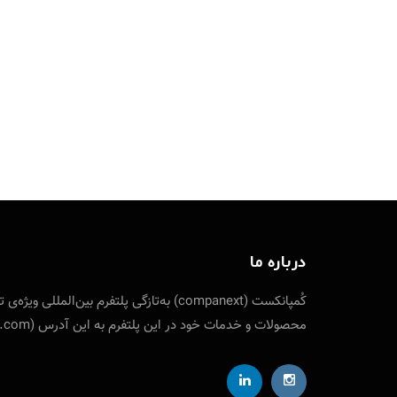
درباره ما
کُمپانکست (companext) به‌تازگی پلتفرم
محصولات و خدمات خود در این پلتفرم به این آدرس (companext.com) مراجعه نمایید. ارتباط با کمپانکست از طریق شناسه تلگرام designfuture@ ایمیل: info [at] companext.com