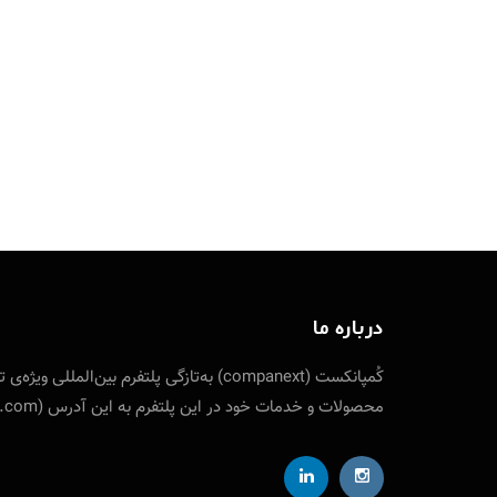
درباره ما
کُمپانکست (companext) به‌تازگی پلتفرم
محصولات و خدمات خود در این پلتفرم به این آدرس (companext.com) مراجعه نمایید. ارتباط با کمپانکست از طریق شناسه تلگرام designfuture@ ایمیل: info [at] companext.com