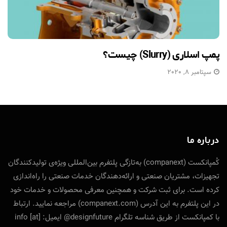
پمپ اسلاری (Slurry) چیست؟
سپتامبر 8, 2020
درباره ما
کُمپانکست (companext) به‌تازگی پلتفرم بین‌المللی ویژه‌ی تولید‌کنندگان
تجهیزات، مشتریان صنعتی و ارائه‌دهندگان خدمات صنعتی را راه‌اندازی
کرده است. برای ثبت شرکت و همچنین معرفی محصولات و خدمات خود
در این پلتفرم به این آدرس (companext.com) مراجعه نمایید. ارتباط
با کمپانکست از طریق شناسه تلگرام designfuture@ ایمیل: info [at]