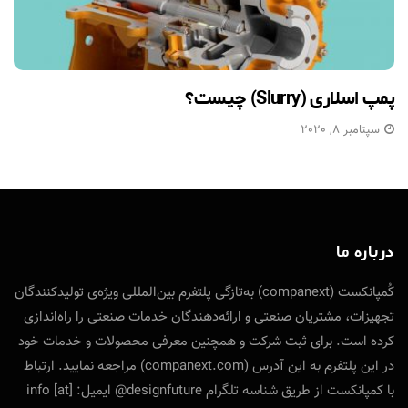
پمپ اسلاری (Slurry) چیست؟
سپتامبر 8, 2020
درباره ما
کُمپانکست (companext) به‌تازگی پلتفرم بین‌المللی ویژه‌ی تولید‌کنندگان
تجهیزات، مشتریان صنعتی و ارائه‌دهندگان خدمات صنعتی را راه‌اندازی
کرده است. برای ثبت شرکت و همچنین معرفی محصولات و خدمات خود
در این پلتفرم به این آدرس (companext.com) مراجعه نمایید. ارتباط
با کمپانکست از طریق شناسه تلگرام designfuture@ ایمیل: info [at]