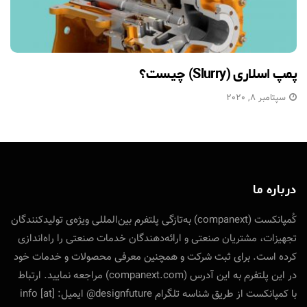
پمپ اسلاری (Slurry) چیست؟
سپتامبر 8, 2020
درباره ما
کُمپانکست (companext) به‌تازگی پلتفرم بین‌المللی ویژه‌ی تولید‌کنندگان
تجهیزات، مشتریان صنعتی و ارائه‌دهندگان خدمات صنعتی را راه‌اندازی
کرده است. برای ثبت شرکت و همچنین معرفی محصولات و خدمات خود
در این پلتفرم به این آدرس (companext.com) مراجعه نمایید. ارتباط
با کمپانکست از طریق شناسه تلگرام designfuture@ ایمیل: info [at]