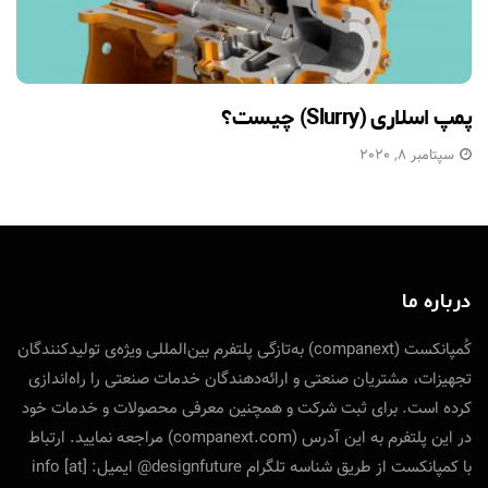
پمپ اسلاری (Slurry) چیست؟
سپتامبر 8, 2020
درباره ما
کُمپانکست (companext) به‌تازگی پلتفرم بین‌المللی ویژه‌ی تولید‌کنندگان
تجهیزات، مشتریان صنعتی و ارائه‌دهندگان خدمات صنعتی را راه‌اندازی
کرده است. برای ثبت شرکت و همچنین معرفی محصولات و خدمات خود
در این پلتفرم به این آدرس (companext.com) مراجعه نمایید. ارتباط
با کمپانکست از طریق شناسه تلگرام designfuture@ ایمیل: info [at]