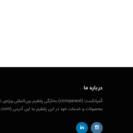
درباره ما
کُمپانکست (companext) به‌تازگی پلتفرم
محصولات و خدمات خود در این پلتفرم به این آدرس (companext.com) مراجعه نمایید. ارتباط با کمپانکست از طریق شناسه تلگرام designfuture@ ایمیل: info [at] companext.com