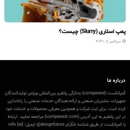
پمپ اسلاری (Slurry) چیست؟
سپتامبر 8, 2020
درباره ما
کُمپانکست (companext) به‌تازگی پلتفرم بین‌المللی ویژه‌ی تولید‌کنندگان
تجهیزات، مشتریان صنعتی و ارائه‌دهندگان خدمات صنعتی را راه‌اندازی
کرده است. برای ثبت شرکت و همچنین معرفی محصولات و خدمات خود
در این پلتفرم به این آدرس (companext.com) مراجعه نمایید. ارتباط
با کمپانکست از طریق شناسه تلگرام designfuture@ ایمیل: info [at]