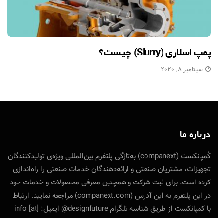
پمپ اسلاری (Slurry) چیست؟
سپتامبر 8, 2020
درباره ما
کُمپانکست (companext) به‌تازگی پلتفرم بین‌المللی ویژه‌ی تولید‌کنندگان
تجهیزات، مشتریان صنعتی و ارائه‌دهندگان خدمات صنعتی را راه‌اندازی
کرده است. برای ثبت شرکت و همچنین معرفی محصولات و خدمات خود
در این پلتفرم به این آدرس (companext.com) مراجعه نمایید. ارتباط
با کمپانکست از طریق شناسه تلگرام designfuture@ ایمیل: info [at]