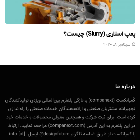
پمپ اسلاری (Slurry) چیست؟
سپتامبر 8, 2020
درباره ما
کُمپانکست (companext) به‌تازگی پلتفرم بین‌المللی ویژه‌ی تولید‌کنندگان
تجهیزات، مشتریان صنعتی و ارائه‌دهندگان خدمات صنعتی را راه‌اندازی
کرده است. برای ثبت شرکت و همچنین معرفی محصولات و خدمات خود
در این پلتفرم به این آدرس (companext.com) مراجعه نمایید. ارتباط
با کمپانکست از طریق شناسه تلگرام designfuture@ ایمیل: info [at]