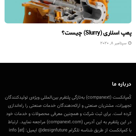
پمپ اسلاری (Slurry) چیست؟
سپتامبر 8, 2020
درباره ما
کُمپانکست (companext) به‌تازگی پلتفرم بین‌المللی ویژه‌ی تولید‌کنندگان
تجهیزات، مشتریان صنعتی و ارائه‌دهندگان خدمات صنعتی را راه‌اندازی
کرده است. برای ثبت شرکت و همچنین معرفی محصولات و خدمات خود
در این پلتفرم به این آدرس (companext.com) مراجعه نمایید. ارتباط
با کمپانکست از طریق شناسه تلگرام designfuture@ ایمیل: info [at]